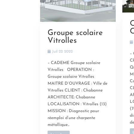
Q
C
Groupe scolaire
Vitrolles
Juil 22 2022
–
C
– CADEME Groupe scolaire
Qu
Vitrolles OPERATION :
M
Groupe scolaire Vitrolles
C
MAITRE D’OUVRAGE : Ville de
C
Vitrolles CLIENT : Chabanne
A
ARCHITECTE: Chabanne
L
LOCALISATION : Vitrolles (13)
(7
MISSION : Diagnostic pour
di
réemploi d’une charpente
de
métallique...
L