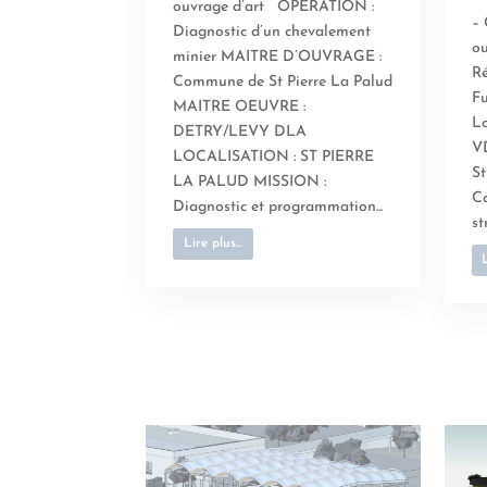
ouvrage d’art OPERATION :
–
Diagnostic d’un chevalement
o
minier MAITRE D’OUVRAGE :
Ré
Commune de St Pierre La Palud
F
MAITRE OEUVRE :
L
DETRY/LEVY DLA
V
LOCALISATION : ST PIERRE
St
LA PALUD MISSION :
Co
Diagnostic et programmation...
st
Lire plus...
L