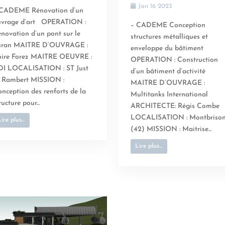
Jan 16 2023
 CADEME Rénovation d’un
uvrage d’art OPERATION :
– CADEME Conception
novation d’un pont sur le
structures métalliques et
uran MAITRE D’OUVRAGE :
enveloppe du bâtiment
oire Forez MAITRE OEUVRE :
OPERATION : Construction
DI LOCALISATION : ST Just
d’un bâtiment d’activité
 Rambert MISSION :
MAITRE D’OUVRAGE :
nception des renforts de la
Multitanks International
ructure pour...
ARCHITECTE: Régis Combe
LOCALISATION : Montbriso
ire plus...
(42) MISSION : Maitrise...
Lire plus...