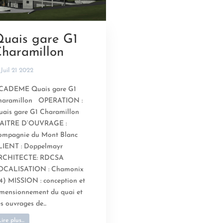
uais gare G1
haramillon
Juil 21 2022
 CADEME Quais gare G1
haramillon OPERATION :
ais gare G1 Charamillon
AITRE D’OUVRAGE :
ompagnie du Mont Blanc
LIENT : Doppelmayr
RCHITECTE: RDCSA
OCALISATION : Chamonix
4) MISSION : conception et
mensionnement du quai et
s ouvrages de...
ire plus...